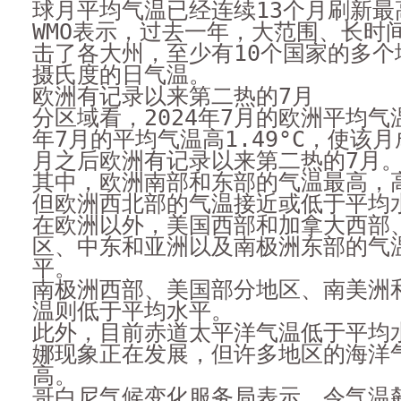
球月平均气温已经连续13个月刷新最
WMO表示，过去一年，大范围、长时
击了各大州，至少有10个国家的多个
摄氏度的日气温。
欧洲有记录以来第二热的7月
分区域看，2024年7月的欧洲平均气温比
年7月的平均气温高1.49°C，使该月
月之后欧洲有记录以来第二热的7月
其中，欧洲南部和东部的气温最高，
但欧洲西北部的气温接近或低于平均
在欧洲以外，美国西部和加拿大西部
区、中东和亚洲以及南极洲东部的气
平。
南极洲西部、美国部分地区、南美洲
温则低于平均水平。
此外，目前赤道太平洋气温低于平均
娜现象正在发展，但许多地区的海洋
高。
哥白尼气候变化服务局表示，令气温