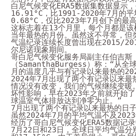
白尼气候变化ERA5数据集数据显示
16.91°C，比1991-2020年7月的
0.68°C，仅比2023年7月创下的最高
这标志着在13个月里，每个月都是该
当年最热的月份。虽然这不寻常，但
气温纪录连续长度曾出现在2015/20
尔尼诺现象期间。
哥白尼气候变化服务局副主任伯吉斯
（SamanthaBurgess）称：“从全
月的温度几乎与有记录以来最热的20
2024年7月出现了两个有记录以来
情况没有改变，我们的气候继续变暖
坏性影响，早在2023年之前就开始
球温室气体排放达到净零为止。”
7月出现了两个有记录以来最热的日
虽然2024年7月的平均气温不及202
经历了哥白尼气候变化ERA5数据记
7月22日和23日，全球日平均气温分别