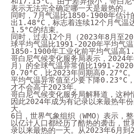
和17.15°C。由于差异很小，哥白
表示无法完全确定哪一天是最热的。
同时，7月气温比1850-1900年估
出1.48°C，标志着连续12个月气温
1.5°C的结束。
同时，过去12个月（2023年8月至2
球平均气温比1991-2020年平均气温
1850-1900年工业化前平均气温高1.
哥白尼气候变化服务局表示，2024年
月）的全球气温异常值比1991-202
0.70°C，比2023年同期高0.27
平均气温异常值至少要下降0.23°C，
才不会高于2023年。
哥白尼气候变化服务局解释道，这种
因此2024年成为有记录以来最热年
大。
6日，世界气象组织（WMO）表示，
以亿计人口都经历了酷热的袭击，世
录以来最热的一天。从2023年6月到2