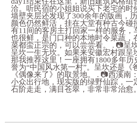
day1结束住在这里，新旧建筑风格
洽。听民宿的小姐姐说买下老宅的时
墙壁夹层还发现了300余年的版画，
颜色仍然鲜活，挂在大堂有种古今碰
有11间的客房主打回家一样的服务，
也很鲜，是门口种的本地时令菜蔬，
菜都蛮正宗的，可以尝尝看。 . 📷呈坎|
呈坎一生无坎。如果来安徽宏村跟呈坎
那我推荐这里！一座拥有1800多年
誉为“中国风水第一村”。呈坎还是《
《偶像来了》的取景地。 . 📷西溪
小众出行地，现实版的绿野仙踪，一
石阶走走，满目苍翠，非常非常治愈