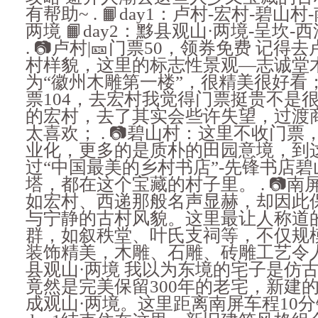
有帮助~ . 📙day1：卢村-宏村-碧山村
两境 📙day2：黟县观山·两境-呈坎-西溪
. 📷卢村|🎫门票50，领券免费 记
村样貌，这里的标志性景观—志诚堂
为“徽州木雕第一楼”，很精美很好看； .
票104，去宏村我觉得门票挺贵不是
的宏村，去了其实会些许失望，过渡
太喜欢； . 📷碧山村：这里不收门
业化，更多的是质朴的田园意境，到
过“中国最美的乡村书店”-先锋书店
塔，都在这个宝藏的村子里。 . 📷南屏
如宏村、西递那般名声显赫，却因此
与宁静的古村风貌。这里最让人称道
群，如叙秩堂、叶氏支祠等，不仅规
装饰精美，木雕、石雕、砖雕工艺令人赞
县观山·两境 我以为东境的宅子是仿
竟然是完美保留300年的老宅，新建
成观山·两境。这里距离南屏车程10