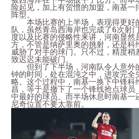
险起见，加上有贺惯的加盟，南基一
阵型。
本场比赛的上半场，表现得更好的
队，虽然青岛西海岸也完成了6次射
度以及比赛的侵略性来讲，河南显然
方，不管是纳萨里奥的挑射，还是科
威胁了对手的球门。只不过，精度稍
致迟迟未能破门。
但到了下半场，河南队令人意外的
钟的时间，处在混沌之中，进攻完全
略。这个过程中，南基一换下中锋科
昌，等于是撤下了一个锋线抢点球员
中最好的球员。而半场休息时南基一
尼奇位置不要太靠前。