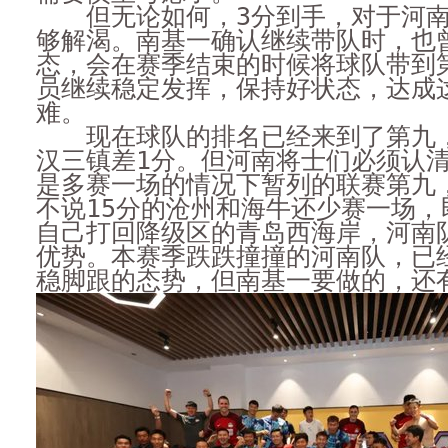
但无论如何，3分到手，对于河南
够解渴。南基一确认继续带队时，也
态，会在赛季结束的时候将球队带到
员继续稳定发挥，保持好状态，达成
难。
现在球队的排名已经来到了第九，
汉三镇差1分。但河南将士们必须认
是多赛一场的情况下暂列的联赛第九
不说15分的沧州和海牛还少赛一场，
自己打回降级区的青岛西海岸，河南
优势。本赛季跌跌撞撞的河南队，已
稳脚跟的态势，但南基一要做的，还