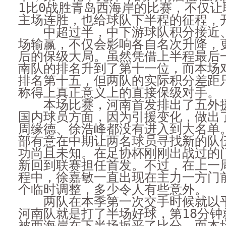
1比0战胜青岛西海岸的比赛，不仅让
主场连胜，也给球队下半程的征程，
中超过半，中下游球队积分接近、
场输赢，不仅会影响各自名次升降，
后的保级大局。虽然凭借上半程最后
南队的排名升到了第十一位，而本场
排名第十五，但两队的实际积分差距
称得上真正意义上的直接保级对手。
本场比赛，河南首发排出了五外援
国内球员方面，因为引援变化，做出
周缘德、徐浩峰都没有进入到大名单
部有意在中期让两名球员寻找新的队
功尚且未知。在足协杯刚刚出战过的
新回到联赛担任首发。不过，在上一
程中，徐嘉敏一直出现在主力一方门
个临时调整，多少令人有些意外。
两队在本季第一次交手时候就以平
河南队就是打了半场好球，第18分钟
被西海岸在下半场扳平了比分。而本