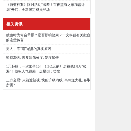
《蔚蓝档案》限时活动“出差！百夜堂海之家加盟计
划”开启，全新限定成员登场
相关资讯
献血时为何会晕厥？是否影响健康？一文科普有关献血
的这些传言
男人，不“碰”老婆的真实原因
坚持20天, 恢复宗筋长度, 硬度加倍
1元起拍，一次加价1分，1.3亿元的厂房被他1.8万“捡
漏”！债权人气得差一点晕倒：曾发
三方交易! 火箭遭轻视, 快船升级内线, 马刺送大礼, 各取
所需?