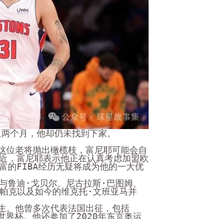
不足两个月，他却仍未找到下家。
向这位老将抛出橄榄枝，富尼耶可能会自
近，富尼耶表示他正在认真考虑加盟欧
富的FIBA经历无疑将成为他的一大优
与鲁迪·戈贝尔、尼古拉斯·巴图姆、
·帕克以及如今的维克托·文班亚马并
陌生。他曾多次代表法国出征，包括
BA世界杯。他还参加了2020年东京奥运