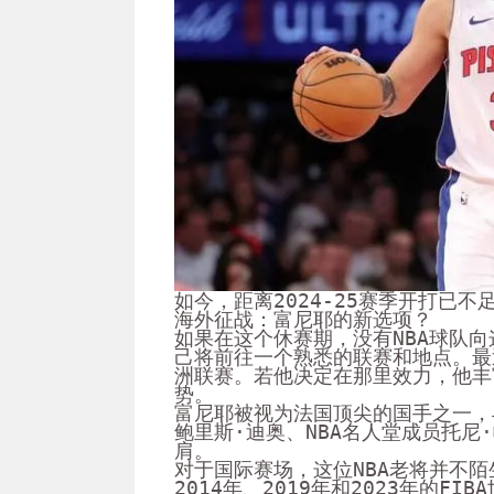
如今，距离2024-25赛季开打已
海外征战：富尼耶的新选项？
如果在这个休赛期，没有NBA球队
己将前往一个熟悉的联赛和地点。最
洲联赛。若他决定在那里效力，他丰
势。
富尼耶被视为法国顶尖的国手之一，
鲍里斯·迪奥、NBA名人堂成员托尼
肩。
对于国际赛场，这位NBA老将并不
2014年、2019年和2023年的FI