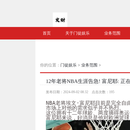
首页
关于门徒娱乐
业务范围
你的位置：
门徒娱乐
>
业务范围
>
12年老将NBA生涯告急! 富尼耶: 
发布日期：2024-09-02 08:32 点击次数：195
NBA老将埃文·富尼耶目前是完全
市场上对他的需求似乎并不热烈。
这位拥有十二年球龄、两度摘得奥运
富尼耶来说，好消息是他对欧洲篮球