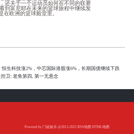
，还关于一个运动员如何在不同的联赛
看到富尼耶在未来的篮球旅程中继续发
还是在欧洲的篮球殿堂里。
，恒生科技涨2%，中芯国际港股涨6%，长期国债继续下跌
控卫: 老鱼第四, 第一无悬念
Powered by
门徒娱乐
@2013-2022
RSS地图
HTML地图