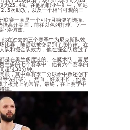
出战了32场比赛，场均出场时间为18
仅为25.4%。在他的职业生涯中，富尼
，2.5次助攻，以及一个相当可观的三
欧洲联赛一直是一个可行且稳健的选择。
选择离开美国，前往以色列打球。另一
宾·洛佩兹。
中，他在过去的三个赛季中为尼克斯队效
场比赛，随后就被交易到了底特律。在
人队和掘金队效力，他在掘金队度过了
都是在奥兰多度过的。在魔术队，富尼
奥兰多的七个赛季中，他有六个赛季的
间超过30分钟。
亮眼，其中单赛季三分球命中数还创下
温琴佐打破）。然而，好景不长，他逐
成了板凳上的常客。最终，在上赛季中
特律。