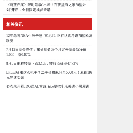
《蔚蓝档案》限时活动“出差！百夜堂海之家加盟计
划”开启，全新限定成员登场
相关资讯
12年老将NBA生涯告急! 富尼耶: 正在认真考虑加盟欧洲
联赛
7月12日基金净值：东吴瑞盈63个月定开债最新净值
1.005，涨0.07%
8月5日彤程转债下跌3.1%，转股溢价率47.73%
LPL出征服这么抢手？二手价格飙升至5000元！原价1999
元光速卖光
姿态朱开看JDG送AL首败: tabe要把牢乐关进小黑屋训