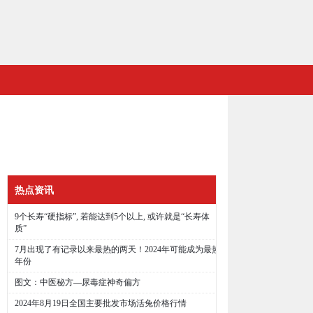
热点资讯
9个长寿“硬指标”, 若能达到5个以上, 或许就是“长寿体
质”
7月出现了有记录以来最热的两天！2024年可能成为最热
年份
图文：中医秘方—尿毒症神奇偏方
2024年8月19日全国主要批发市场活兔价格行情