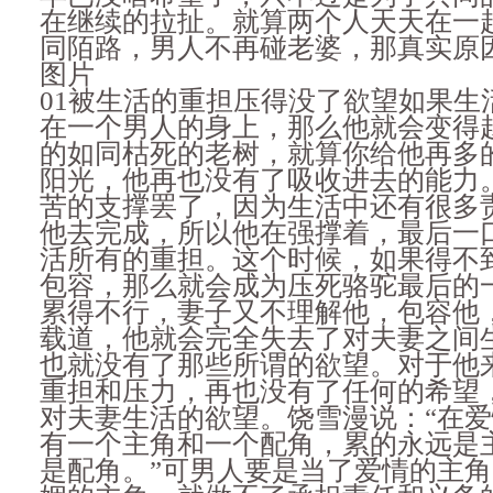
在继续的拉扯。就算两个人天天在一
同陌路，男人不再碰老婆，那真实原
图片
01被生活的重担压得没了欲望如果生
在一个男人的身上，那么他就会变得
的如同枯死的老树，就算你给他再多
阳光，他再也没有了吸收进去的能力
苦的支撑罢了，因为生活中还有很多
他去完成，所以他在强撑着，最后一
活所有的重担。这个时候，如果得不
包容，那么就会成为压死骆驼最后的
累得不行，妻子又不理解他，包容他
载道，他就会完全失去了对夫妻之间
也就没有了那些所谓的欲望。对于他
重担和压力，再也没有了任何的希望
对夫妻生活的欲望。饶雪漫说：“在
有一个主角和一个配角，累的永远是
是配角。”可男人要是当了爱情的主