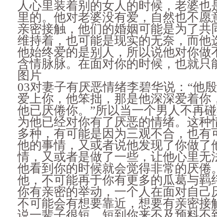
人心里装着别的女人的时候，老婆也
里的。他对老婆没有爱，自然也不愿
亲密接触，他们的婚姻可能是为了共
维持着，也可能是现实的无奈，而他
他始终爱的是别人，所以说他对你做
含情脉脉。在面对你的时候，也就只
图片
03对妻子有厌恶情绪李碧华说：“他
爱上你，他笨拙，那是他深深爱着你
他已厌倦你。”所以当一个男人不再
为他已经对你有了厌恶的情绪。这种
多种，有可能是因为三观不合，也有
他的事情，又或者说他发现了你做了
情，又或者是做了一些，让他心里无
他看到你的时候就会觉得非常的厌倦
他，不可能再于你有更多的瓜葛与羁
你有亲密的举动，一个人在面对自己
不可能会有想要靠近，想要有亲密接
说一辈子很短，短到你来不及预料不