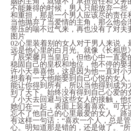
姻的主角，就做不了承担责任和义务
不能兼得的时候，男人只能放弃一些
和重担，那是一个男人应该尽的责任
当他抛弃了当爱情的主角，那么他会
带压的喘不过气来，再也没有了对夫
图片
02心里装着别的女人对于男人来说，
远是他心里的白月光。就像《长相思
了辰荣馨月当皇后，但他心中一直爱
稳固自己的皇权和地位，他不停的娶
许小夭恭喜他，这是因为他一直对小
想着有一天他能娶到自己心悦的女人
能让你得到所有，所以当他得到成为
到了天下。始终没有得到自己心爱的
了小夭去回避与这些女人的接触，他
她们在一起，表面上装着喜欢。可无
忘不了他自己的心里最爱的女人。路
有这样一句话：“喜欢一个人，总是
心。明知道那是错的，还是做了。”